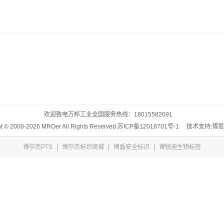
欢迎致电万邦工业全国服务热线：
18015582091
t © 2008-2026 MROer All Rights Reserved.
苏ICP备12018701号-1
技术支持:博
|
|
|
博尔杰PTS
博尔杰标识商城
博盾安全标识
博锐迪生物标签