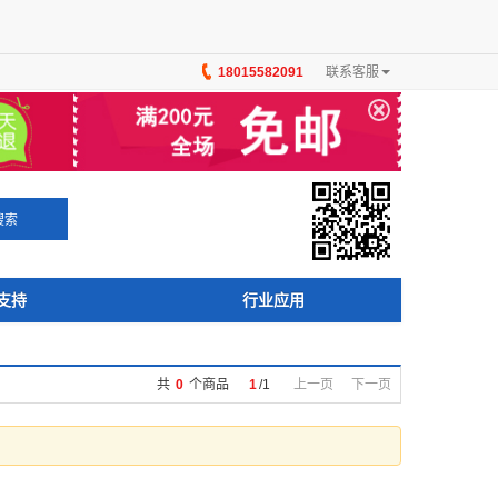
18015582091
联系客服
×
搜索
支持
行业应用
共
0
个商品
1
/
1
上一页
下一页