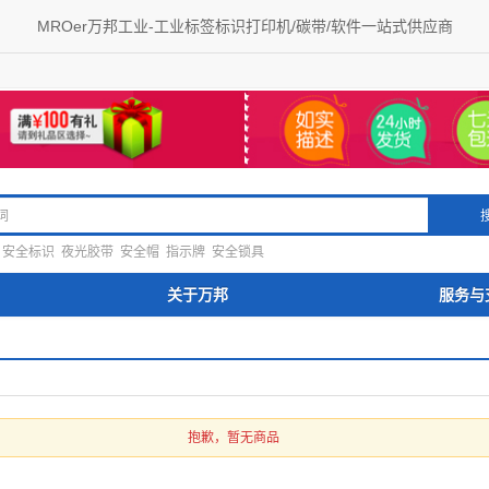
MROer万邦工业-工业标签标识打印机/碳带/软件一站式供应商
安全标识
夜光胶带
安全帽
指示牌
安全锁具
关于万邦
服务与
抱歉，暂无商品