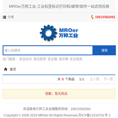
MROer万邦工业-工业标签标识打印机/碳带/软件一站式供应商
分类
18015582091
搜索
热门搜索：
安全标识
夜光胶带
安全帽
指示牌
安全锁具
首页
共
0
个商品
1
/
1
上一页
下一页
抱歉，暂无商品
欢迎致电万邦工业全国服务热线：
18015582091
Copyright © 2008-2026 MROer All Rights Reserved.
苏ICP备12018701号-1