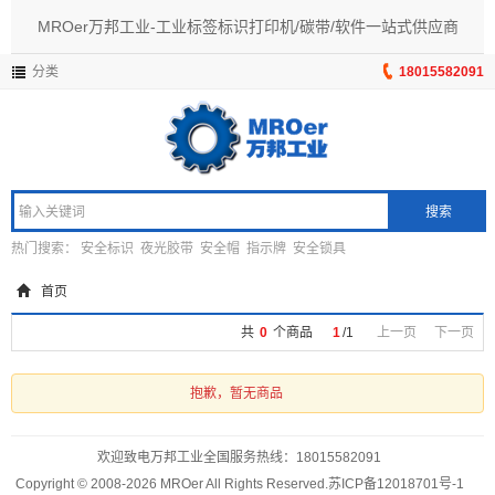
MROer万邦工业-工业标签标识打印机/碳带/软件一站式供应商
分类
18015582091
搜索
热门搜索：
安全标识
夜光胶带
安全帽
指示牌
安全锁具
首页
共
0
个商品
1
/
1
上一页
下一页
抱歉，暂无商品
欢迎致电万邦工业全国服务热线：
18015582091
Copyright © 2008-2026 MROer All Rights Reserved.
苏ICP备12018701号-1