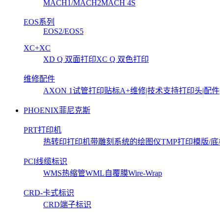
MACH1/MACH2
MACH 4S
EOS系列
EOS2/EOS5
XC+XC
XD Q 双面打印
XC Q 双色打印
维修配件
AXON 1试管打印贴标
A+维修|技术支持
打印头|配件
PHOENIX菲尼克斯
PRT打印机
热转印打印机
带雕刻系统的绘图仪
TMP打印模版/底
PCI线缆标识
WMS热缩管
WML自覆膜Wire-Wrap
CRD-卡式标识
CRD端子标识