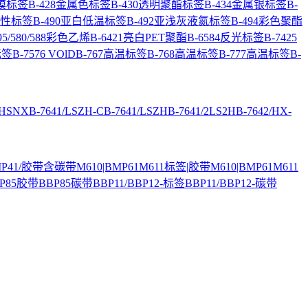
覆膜标签
B-428金属色标签
B-430透明聚酯标签
B-434金属银标签
B-
超粘性标签
B-490亚白低温标签
B-492亚浅灰液氮标签
B-494彩色聚酯
95/580/588彩色乙烯
B-6421亮白PET聚酯
B-6584反光标签
B-7425
标签
B-7576 VOlD
B-767高温标签
B-768高温标签
B-777高温标签
B-
/HSNX
B-7641/LSZH-C
B-7641/LSZH
B-7641/2LS2H
B-7642/HX-
BMP41/胶带含碳带
M610|BMP61M611标签|胶带
M610|BMP61M611
P85胶带
BBP85碳带
BBP11/BBP12-标签
BBP11/BBP12-碳带