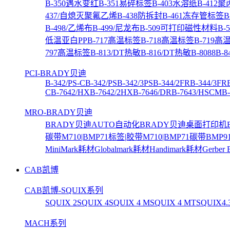
B-350遇水变红
B-351易碎标签
B-403水溶纸
B-412
437/自熄灭聚氟乙烯
B-438防拆封
B-461冻存管标签
B
B-498/乙烯布
B-499/尼龙布
B-509可打印磁性材料
B
低温亚白PP
B-717高温标签
B-718高温标签
B-719高
797高温标签
B-813/DT热敏
B-816/DT热敏
B-8088
B-
PCI-BRADY贝迪
B-342/PS-C
B-342/PS
B-342/3PS
B-344/2FR
B-344/3FR
C
B-7642/HX
B-7642/2HX
B-7646/DR
B-7643/HSCM
B
MRO-BRADY贝迪
BRADY贝迪AUTO自动化
BRADY贝迪桌面打印机
碳带
M710|BMP71标签|胶带
M710|BMP71碳带
BMP9
MiniMark耗材
Globalmark耗材
Handimark耗材
Gerber
CAB凯博
CAB凯博-SQUIX系列
SQUIX 2
SQUIX 4
SQUIX 4 M
SQUIX 4 MT
SQUIX4.
MACH系列