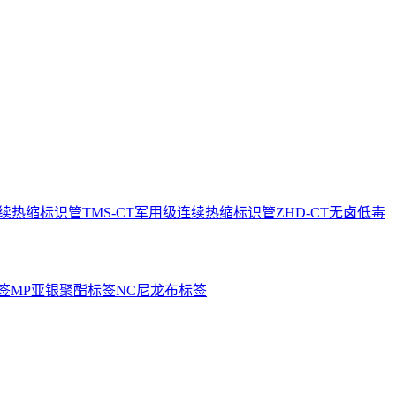
连续热缩标识管
TMS-CT军用级连续热缩标识管
ZHD-CT无卤低毒
签
MP亚银聚酯标签
NC尼龙布标签