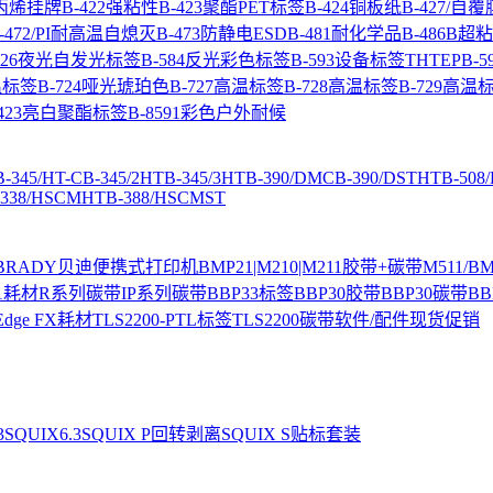
聚丙烯挂牌
B-422强粘性
B-423聚酯PET标签
B-424铜板纸
B-427/自
-472/PI耐高温自熄灭
B-473防静电ESD
B-481耐化学品
B-486B
-526夜光自发光标签
B-584反光彩色标签
B-593设备标签THTEP
B-5
温标签
B-724哑光琥珀色
B-727高温标签
B-728高温标签
B-729高温
8423亮白聚酯标签
B-8591彩色户外耐候
B-345/HT-C
B-345/2HT
B-345/3HT
B-390/DMC
B-390/DSTHT
B-508
-338/HSCMHT
B-388/HSCMST
BRADY贝迪便携式打印机
BMP21|M210|M211胶带+碳带
M511/
1耗材
R系列碳带
IP系列碳带
BBP33标签
BBP30胶带
BBP30碳带
BB
 Edge FX耗材
TLS2200-PTL标签
TLS2200碳带
软件/配件
现货促销
3
SQUIX6.3
SQUIX P回转剥离
SQUIX S贴标套装