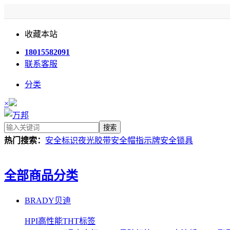
收藏本站
18015582091
联系客服
分类
×
搜索
热门搜索：
安全标识
夜光胶带
安全帽
指示牌
安全锁具
全部商品分类
BRADY贝迪
HPI高性能THT标签