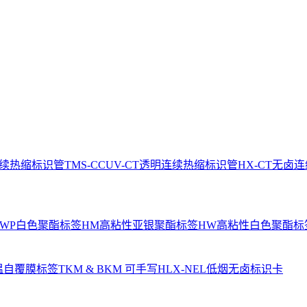
连续热缩标识管
TMS-CCUV-CT透明连续热缩标识管
HX-CT无卤
WP白色聚酯标签
HM高粘性亚银聚酯标签
HW高粘性白色聚酯标
温自覆膜标签
TKM & BKM 可手写
HLX-NEL低烟无卤标识卡