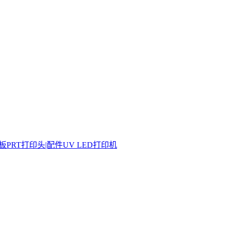
板
PRT打印头|配件
UV LED打印机