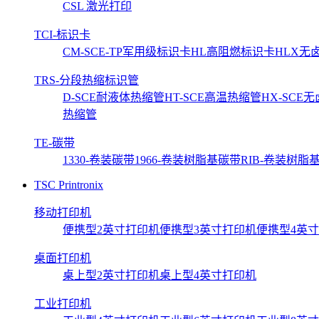
CSL 激光打印
TCI-标识卡
CM-SCE-TP军用级标识卡
HL高阻燃标识卡
HLX无
TRS-分段热缩标识管
D-SCE耐液体热缩管
HT-SCE高温热缩管
HX-SCE
热缩管
TE-碳带
1330-卷装碳带
1966-卷装树脂基碳带
RIB-卷装树脂
TSC Printronix
移动打印机
便携型2英寸打印机
便携型3英寸打印机
便携型4英
桌面打印机
桌上型2英寸打印机
桌上型4英寸打印机
工业打印机