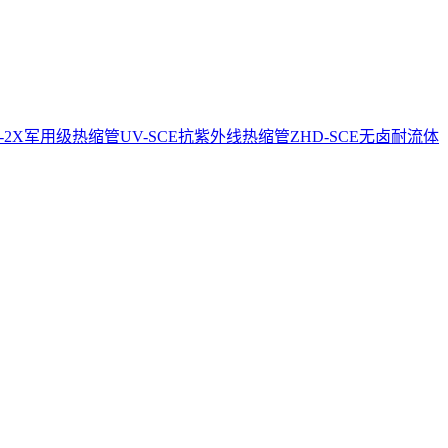
CE-2X军用级热缩管
UV-SCE抗紫外线热缩管
ZHD-SCE无卤耐流体