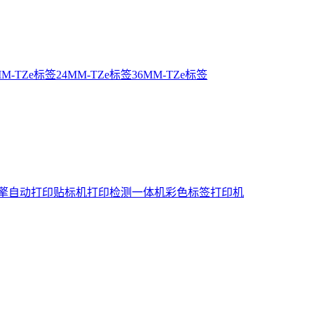
MM-TZe标签
24MM-TZe标签
36MM-TZe标签
擎
自动打印贴标机
打印检测一体机
彩色标签打印机