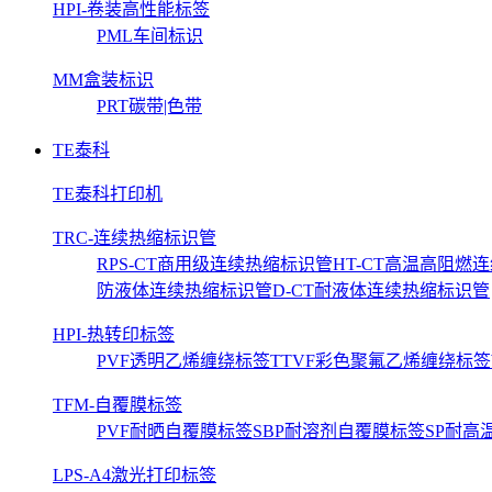
HPI-卷装高性能标签
PML车间标识
MM盒装标识
PRT碳带|色带
TE泰科
TE泰科打印机
TRC-连续热缩标识管
RPS-CT商用级连续热缩标识管
HT-CT高温高阻燃
防液体连续热缩标识管
D-CT耐液体连续热缩标识管
HPI-热转印标签
PVF透明乙烯缠绕标签
TTVF彩色聚氟乙烯缠绕标签
TFM-自覆膜标签
PVF耐晒自覆膜标签
SBP耐溶剂自覆膜标签
SP耐高
LPS-A4激光打印标签