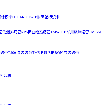
卤标识卡
HTCM-SCE-TP耐高温标识卡
无卤低烟热缩管
RPS商业级热缩管
TMS-SCE军用级热缩管
TMS-S
基碳带
T300-卷装碳带
TMS-RJS-RIBBON-卷装碳带
寸打印机