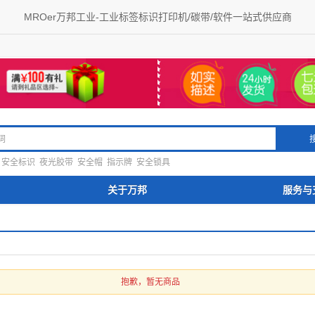
MROer万邦工业-工业标签标识打印机/碳带/软件一站式供应商
安全标识
夜光胶带
安全帽
指示牌
安全锁具
关于万邦
服务与
抱歉，暂无商品