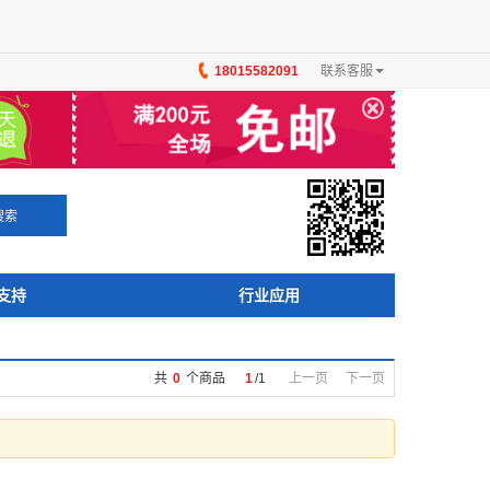
18015582091
联系客服
×
搜索
支持
行业应用
共
0
个商品
1
/
1
上一页
下一页