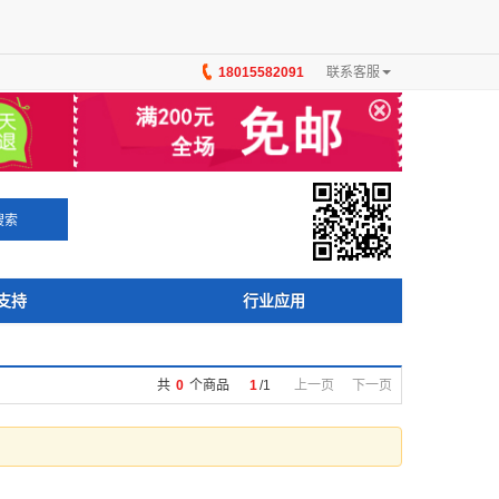
18015582091
联系客服
×
搜索
支持
行业应用
共
0
个商品
1
/
1
上一页
下一页