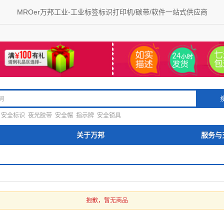
MROer万邦工业-工业标签标识打印机/碳带/软件一站式供应商
安全标识
夜光胶带
安全帽
指示牌
安全锁具
关于万邦
服务与
抱歉，暂无商品