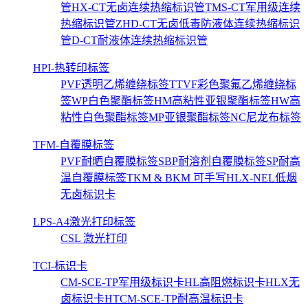
管
HX-CT无卤连续热缩标识管
TMS-CT军用级连续
热缩标识管
ZHD-CT无卤低毒防液体连续热缩标识
管
D-CT耐液体连续热缩标识管
HPI-热转印标签
PVF透明乙烯缠绕标签
TTVF彩色聚氟乙烯缠绕标
签
WP白色聚酯标签
HM高粘性亚银聚酯标签
HW高
粘性白色聚酯标签
MP亚银聚酯标签
NC尼龙布标签
TFM-自覆膜标签
PVF耐晒自覆膜标签
SBP耐溶剂自覆膜标签
SP耐高
温自覆膜标签
TKM & BKM 可手写
HLX-NEL低烟
无卤标识卡
LPS-A4激光打印标签
CSL 激光打印
TCI-标识卡
CM-SCE-TP军用级标识卡
HL高阻燃标识卡
HLX无
卤标识卡
HTCM-SCE-TP耐高温标识卡