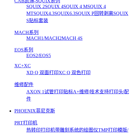
CAB凯博-SQUIX系列
SQUIX 2
SQUIX 4
SQUIX 4 M
SQUIX 4
MT
SQUIX4.3
SQUIX6.3
SQUIX P回转剥离
SQUIX
S贴标套装
MACH系列
MACH1/MACH2
MACH 4S
EOS系列
EOS2/EOS5
XC+XC
XD Q 双面打印
XC Q 双色打印
维修配件
AXON 1试管打印贴标
A+维修|技术支持
打印头|配
件
PHOENIX菲尼克斯
PRT打印机
热转印打印机
带雕刻系统的绘图仪
TMP打印模版/