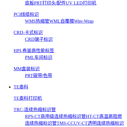
底板
PRT打印头|配件
UV LED打印机
PCI线缆标识
WMS热缩管
WML自覆膜Wire-Wrap
CRD-卡式标识
CRD端子标识
HPI-卷装高性能标签
PML车间标识
MM盒装标识
PRT碳带|色带
TE泰科
TE泰科打印机
TRC-连续热缩标识管
RPS-CT商用级连续热缩标识管
HT-CT高温高阻燃
连续热缩标识管
TMS-CCUV-CT透明连续热缩标识