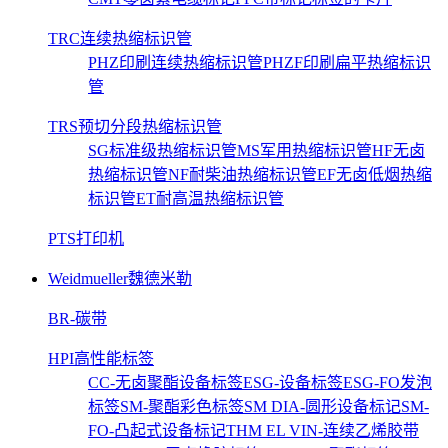
TRC连续热缩标识管
PHZ印刷连续热缩标识管
PHZF印刷扁平热缩标识
管
TRS预切分段热缩标识管
SG标准级热缩标识管
MS军用热缩标识管
HF无卤
热缩标识管
NF耐柴油热缩标识管
EF无卤低烟热缩
标识管
ET耐高温热缩标识管
PTS打印机
Weidmueller魏德米勒
BR-碳带
HPI高性能标签
CC-无卤聚酯设备标签
ESG-设备标签
ESG-FO发泡
标签
SM-聚酯彩色标签
SM DIA-圆形设备标记
SM-
FO-凸起式设备标记
THM EL VIN-连续乙烯胶带