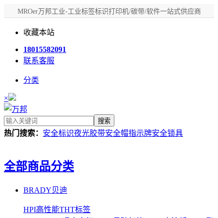
MROer万邦工业-工业标签标识打印机/碳带/软件一站式供应商
收藏本站
18015582091
联系客服
分类
×
搜索
热门搜索：
安全标识
夜光胶带
安全帽
指示牌
安全锁具
全部商品分类
BRADY贝迪
HPI高性能THT标签