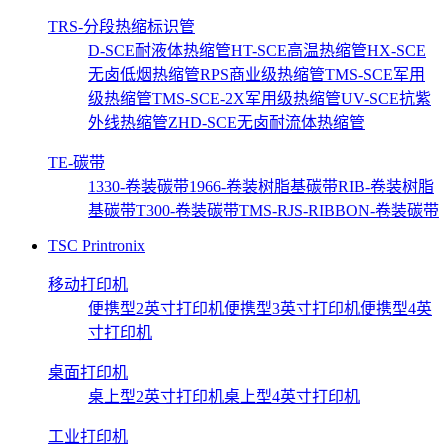
TRS-分段热缩标识管
D-SCE耐液体热缩管
HT-SCE高温热缩管
HX-SCE
无卤低烟热缩管
RPS商业级热缩管
TMS-SCE军用
级热缩管
TMS-SCE-2X军用级热缩管
UV-SCE抗紫
外线热缩管
ZHD-SCE无卤耐流体热缩管
TE-碳带
1330-卷装碳带
1966-卷装树脂基碳带
RIB-卷装树脂
基碳带
T300-卷装碳带
TMS-RJS-RIBBON-卷装碳带
TSC Printronix
移动打印机
便携型2英寸打印机
便携型3英寸打印机
便携型4英
寸打印机
桌面打印机
桌上型2英寸打印机
桌上型4英寸打印机
工业打印机