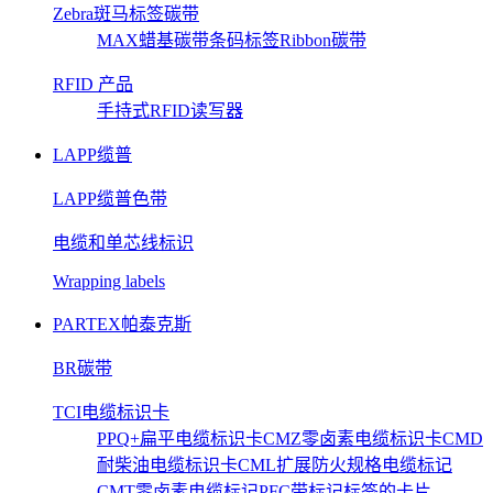
Zebra斑马标签碳带
MAX蜡基碳带
条码标签
Ribbon碳带
RFID 产品
手持式RFID读写器
LAPP缆普
LAPP缆普色带
电缆和单芯线标识
Wrapping labels
PARTEX帕泰克斯
BR碳带
TCI电缆标识卡
PPQ+扁平电缆标识卡
CMZ零卤素电缆标识卡
CMD
耐柴油电缆标识卡
CML扩展防火规格电缆标记
CMT零卤素电缆标记
PFC带标记标签的卡片