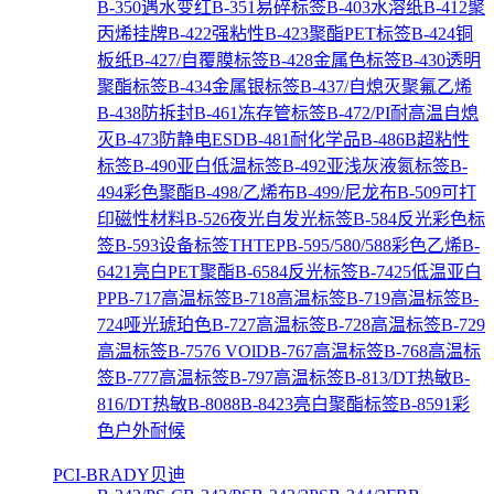
B-350遇水变红
B-351易碎标签
B-403水溶纸
B-412聚
丙烯挂牌
B-422强粘性
B-423聚酯PET标签
B-424铜
板纸
B-427/自覆膜标签
B-428金属色标签
B-430透明
聚酯标签
B-434金属银标签
B-437/自熄灭聚氟乙烯
B-438防拆封
B-461冻存管标签
B-472/PI耐高温自熄
灭
B-473防静电ESD
B-481耐化学品
B-486B超粘性
标签
B-490亚白低温标签
B-492亚浅灰液氮标签
B-
494彩色聚酯
B-498/乙烯布
B-499/尼龙布
B-509可打
印磁性材料
B-526夜光自发光标签
B-584反光彩色标
签
B-593设备标签THTEP
B-595/580/588彩色乙烯
B-
6421亮白PET聚酯
B-6584反光标签
B-7425低温亚白
PP
B-717高温标签
B-718高温标签
B-719高温标签
B-
724哑光琥珀色
B-727高温标签
B-728高温标签
B-729
高温标签
B-7576 VOlD
B-767高温标签
B-768高温标
签
B-777高温标签
B-797高温标签
B-813/DT热敏
B-
816/DT热敏
B-8088
B-8423亮白聚酯标签
B-8591彩
色户外耐候
PCI-BRADY贝迪