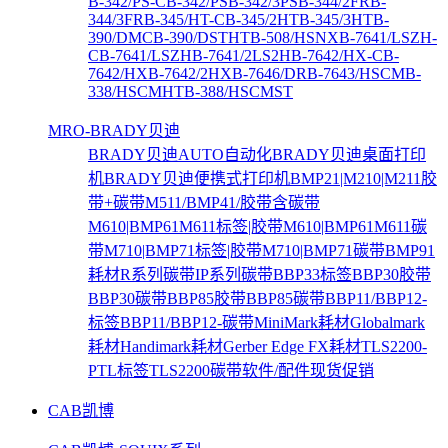
B-342/PS-C
B-342/PS
B-342/3PS
B-344/2FR
B-
344/3FR
B-345/HT-C
B-345/2HT
B-345/3HT
B-
390/DMC
B-390/DSTHT
B-508/HSNX
B-7641/LSZH-
C
B-7641/LSZH
B-7641/2LS2H
B-7642/HX-C
B-
7642/HX
B-7642/2HX
B-7646/DR
B-7643/HSCM
B-
338/HSCMHT
B-388/HSCMST
MRO-BRADY贝迪
BRADY贝迪AUTO自动化
BRADY贝迪桌面打印
机
BRADY贝迪便携式打印机
BMP21|M210|M211胶
带+碳带
M511/BMP41/胶带含碳带
M610|BMP61M611标签|胶带
M610|BMP61M611碳
带
M710|BMP71标签|胶带
M710|BMP71碳带
BMP91
耗材
R系列碳带
IP系列碳带
BBP33标签
BBP30胶带
BBP30碳带
BBP85胶带
BBP85碳带
BBP11/BBP12-
标签
BBP11/BBP12-碳带
MiniMark耗材
Globalmark
耗材
Handimark耗材
Gerber Edge FX耗材
TLS2200-
PTL标签
TLS2200碳带
软件/配件
现货促销
CAB凯博