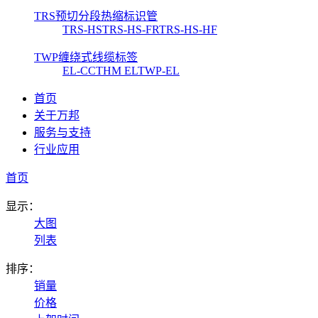
TRS预切分段热缩标识管
TRS-HS
TRS-HS-FR
TRS-HS-HF
TWP缠绕式线缆标签
EL-CC
THM EL
TWP-EL
首页
关于万邦
服务与支持
行业应用
首页
显示：
大图
列表
排序：
销量
价格