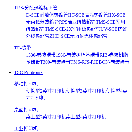
TRS-分段热缩标识管
D-SCE耐液体热缩管
HT-SCE高温热缩管
HX-SCE
无卤低烟热缩管
RPS商业级热缩管
TMS-SCE军用
级热缩管
TMS-SCE-2X军用级热缩管
UV-SCE抗紫
外线热缩管
ZHD-SCE无卤耐流体热缩管
TE-碳带
1330-卷装碳带
1966-卷装树脂基碳带
RIB-卷装树脂
基碳带
T300-卷装碳带
TMS-RJS-RIBBON-卷装碳带
TSC Printronix
移动打印机
便携型2英寸打印机
便携型3英寸打印机
便携型4英
寸打印机
桌面打印机
桌上型2英寸打印机
桌上型4英寸打印机
工业打印机