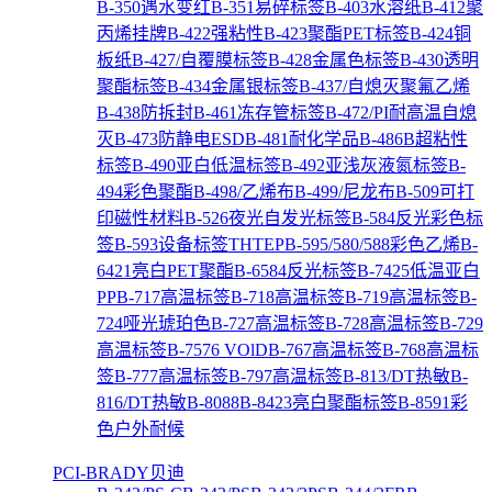
B-350遇水变红
B-351易碎标签
B-403水溶纸
B-412聚
丙烯挂牌
B-422强粘性
B-423聚酯PET标签
B-424铜
板纸
B-427/自覆膜标签
B-428金属色标签
B-430透明
聚酯标签
B-434金属银标签
B-437/自熄灭聚氟乙烯
B-438防拆封
B-461冻存管标签
B-472/PI耐高温自熄
灭
B-473防静电ESD
B-481耐化学品
B-486B超粘性
标签
B-490亚白低温标签
B-492亚浅灰液氮标签
B-
494彩色聚酯
B-498/乙烯布
B-499/尼龙布
B-509可打
印磁性材料
B-526夜光自发光标签
B-584反光彩色标
签
B-593设备标签THTEP
B-595/580/588彩色乙烯
B-
6421亮白PET聚酯
B-6584反光标签
B-7425低温亚白
PP
B-717高温标签
B-718高温标签
B-719高温标签
B-
724哑光琥珀色
B-727高温标签
B-728高温标签
B-729
高温标签
B-7576 VOlD
B-767高温标签
B-768高温标
签
B-777高温标签
B-797高温标签
B-813/DT热敏
B-
816/DT热敏
B-8088
B-8423亮白聚酯标签
B-8591彩
色户外耐候
PCI-BRADY贝迪