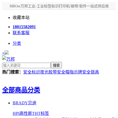
MROer万邦工业-工业标签标识打印机/碳带/软件一站式供应商
收藏本站
18015582091
联系客服
分类
×
搜索
热门搜索：
安全标识
夜光胶带
安全帽
指示牌
安全锁具
全部商品分类
BRADY贝迪
HPI高性能THT标签