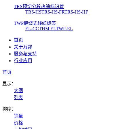
TRS预切分段热缩标识管
TRS-HS
TRS-HS-FR
TRS-HS-HF
TWP缠绕式线缆标签
EL-CC
THM EL
TWP-EL
首页
关于万邦
服务与支持
行业应用
首页
显示：
大图
列表
排序：
销量
价格