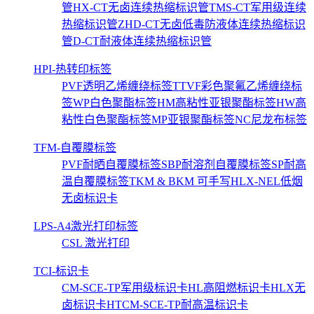
管
HX-CT无卤连续热缩标识管
TMS-CT军用级连续
热缩标识管
ZHD-CT无卤低毒防液体连续热缩标识
管
D-CT耐液体连续热缩标识管
HPI-热转印标签
PVF透明乙烯缠绕标签
TTVF彩色聚氟乙烯缠绕标
签
WP白色聚酯标签
HM高粘性亚银聚酯标签
HW高
粘性白色聚酯标签
MP亚银聚酯标签
NC尼龙布标签
TFM-自覆膜标签
PVF耐晒自覆膜标签
SBP耐溶剂自覆膜标签
SP耐高
温自覆膜标签
TKM & BKM 可手写
HLX-NEL低烟
无卤标识卡
LPS-A4激光打印标签
CSL 激光打印
TCI-标识卡
CM-SCE-TP军用级标识卡
HL高阻燃标识卡
HLX无
卤标识卡
HTCM-SCE-TP耐高温标识卡