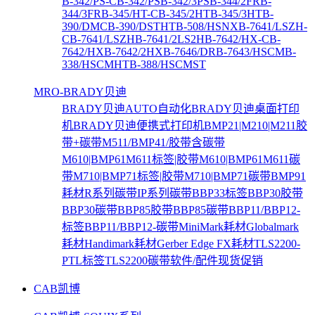
B-342/PS-C
B-342/PS
B-342/3PS
B-344/2FR
B-
344/3FR
B-345/HT-C
B-345/2HT
B-345/3HT
B-
390/DMC
B-390/DSTHT
B-508/HSNX
B-7641/LSZH-
C
B-7641/LSZH
B-7641/2LS2H
B-7642/HX-C
B-
7642/HX
B-7642/2HX
B-7646/DR
B-7643/HSCM
B-
338/HSCMHT
B-388/HSCMST
MRO-BRADY贝迪
BRADY贝迪AUTO自动化
BRADY贝迪桌面打印
机
BRADY贝迪便携式打印机
BMP21|M210|M211胶
带+碳带
M511/BMP41/胶带含碳带
M610|BMP61M611标签|胶带
M610|BMP61M611碳
带
M710|BMP71标签|胶带
M710|BMP71碳带
BMP91
耗材
R系列碳带
IP系列碳带
BBP33标签
BBP30胶带
BBP30碳带
BBP85胶带
BBP85碳带
BBP11/BBP12-
标签
BBP11/BBP12-碳带
MiniMark耗材
Globalmark
耗材
Handimark耗材
Gerber Edge FX耗材
TLS2200-
PTL标签
TLS2200碳带
软件/配件
现货促销
CAB凯博