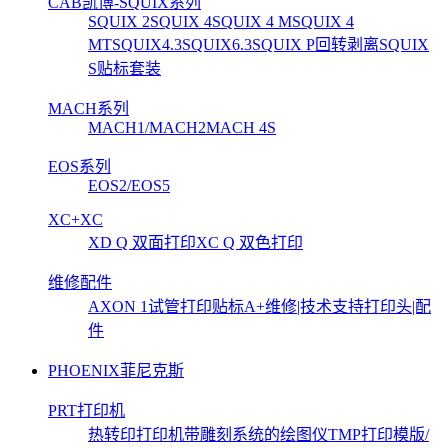
CAB凯博-SQUIX系列
SQUIX 2
SQUIX 4
SQUIX 4 M
SQUIX 4
MT
SQUIX4.3
SQUIX6.3
SQUIX P回转剥离
SQUIX
S贴标套装
MACH系列
MACH1/MACH2
MACH 4S
EOS系列
EOS2/EOS5
XC+XC
XD Q 双面打印
XC Q 双色打印
维修配件
AXON 1试管打印贴标
A+维修|技术支持
打印头|配
件
PHOENIX菲尼克斯
PRT打印机
热转印打印机
带雕刻系统的绘图仪
TMP打印模版/