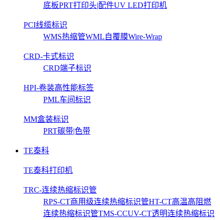
底板
PRT打印头|配件
UV LED打印机
PCI线缆标识
WMS热缩管
WML自覆膜Wire-Wrap
CRD-卡式标识
CRD端子标识
HPI-卷装高性能标签
PML车间标识
MM盒装标识
PRT碳带|色带
TE泰科
TE泰科打印机
TRC-连续热缩标识管
RPS-CT商用级连续热缩标识管
HT-CT高温高阻燃
连续热缩标识管
TMS-CCUV-CT透明连续热缩标识