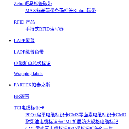
Zebra斑马标签碳带
MAX蜡基碳带
条码标签
Ribbon碳带
RFID 产品
手持式RFID读写器
LAPP缆普
LAPP缆普色带
电缆和单芯线标识
Wrapping labels
PARTEX帕泰克斯
BR碳带
TCI电缆标识卡
PPQ+扁平电缆标识卡
CMZ零卤素电缆标识卡
CMD
耐柴油电缆标识卡
CML扩展防火规格电缆标记
CMT零卤素电缆标记
PFC带标记标签的卡片