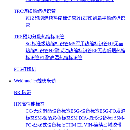
TRC连续热缩标识管
PHZ印刷连续热缩标识管
PHZF印刷扁平热缩标识
管
TRS预切分段热缩标识管
SG标准级热缩标识管
MS军用热缩标识管
HF无卤
热缩标识管
NF耐柴油热缩标识管
EF无卤低烟热缩
标识管
ET耐高温热缩标识管
PTS打印机
Weidmueller魏德米勒
BR-碳带
HPI高性能标签
CC-无卤聚酯设备标签
ESG-设备标签
ESG-FO发泡
标签
SM-聚酯彩色标签
SM DIA-圆形设备标记
SM-
FO-凸起式设备标记
THM EL VIN-连续乙烯胶带