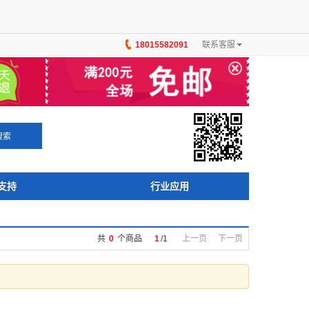
18015582091
联系客服
×
搜索
支持
行业应用
共
0
个商品
1
/
1
上一页
下一页