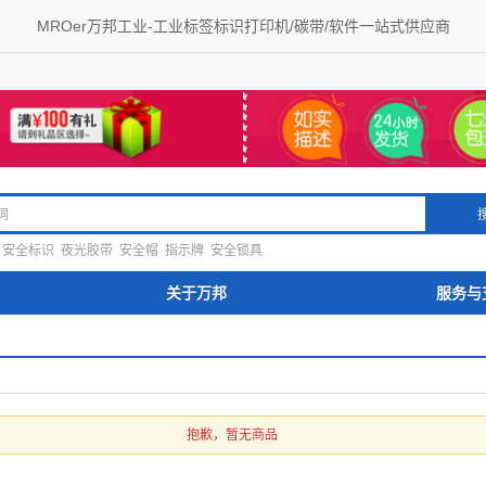
MROer万邦工业-工业标签标识打印机/碳带/软件一站式供应商
安全标识
夜光胶带
安全帽
指示牌
安全锁具
关于万邦
服务与
抱歉，暂无商品