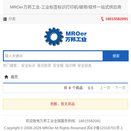
MROer万邦工业-工业标签标识打印机/碳带/软件一站式供应商
分类
18015582091
搜索
热门搜索：
安全标识
夜光胶带
安全帽
指示牌
安全锁具
首页
共
0
个商品
1
/
1
上一页
下一页
抱歉，暂无商品
欢迎致电万邦工业全国服务热线：
18015582091
Copyright © 2008-2026 MROer All Rights Reserved.
苏ICP备12018701号-1