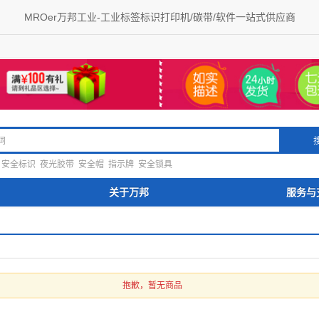
MROer万邦工业-工业标签标识打印机/碳带/软件一站式供应商
安全标识
夜光胶带
安全帽
指示牌
安全锁具
关于万邦
服务与
抱歉，暂无商品