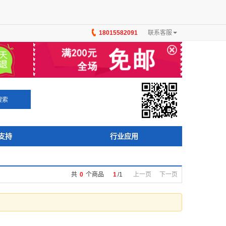
18015582091
联系客服
×
搜索
支持
行业应用
共
0
个商品
1
/
1
上一页
下一页