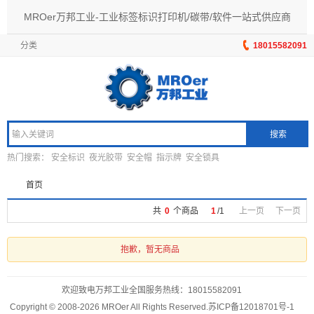
MROer万邦工业-工业标签标识打印机/碳带/软件一站式供应商
分类
18015582091
搜索
热门搜索：
安全标识
夜光胶带
安全帽
指示牌
安全锁具
首页
共
0
个商品
1
/
1
上一页
下一页
抱歉，暂无商品
欢迎致电万邦工业全国服务热线：
18015582091
Copyright © 2008-2026 MROer All Rights Reserved.
苏ICP备12018701号-1