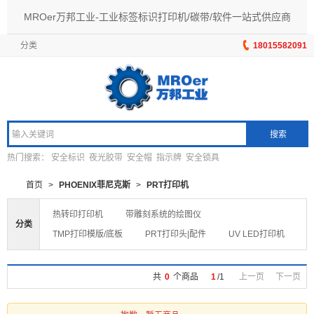
MROer万邦工业-工业标签标识打印机/碳带/软件一站式供应商
分类
18015582091
搜索
热门搜索：
安全标识
夜光胶带
安全帽
指示牌
安全锁具
首页
>
PHOENIX菲尼克斯
>
PRT打印机
热转印打印机
带雕刻系统的绘图仪
分类
TMP打印模版/底板
PRT打印头|配件
UV LED打印机
共
0
个商品
1
/
1
上一页
下一页