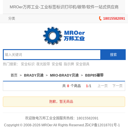
MROer万邦工业-工业标签标识打印机/碳带/软件一站式供应商
分类
18015582091
搜索
热门搜索：
安全标识
夜光胶带
安全帽
指示牌
安全锁具
首页
>
BRADY贝迪
>
MRO-BRADY贝迪
>
BBP85碳带
共
0
个商品
1
/
1
上一页
下一页
抱歉，暂无商品
欢迎致电万邦工业全国服务热线：
18015582091
Copyright © 2008-2026 MROer All Rights Reserved.
苏ICP备12018701号-1