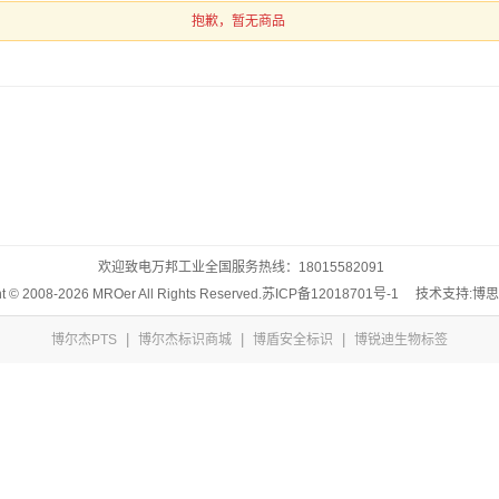
抱歉，暂无商品
欢迎致电万邦工业全国服务热线：
18015582091
t © 2008-2026 MROer All Rights Reserved.
苏ICP备12018701号-1
技术支持:博
|
|
|
博尔杰PTS
博尔杰标识商城
博盾安全标识
博锐迪生物标签