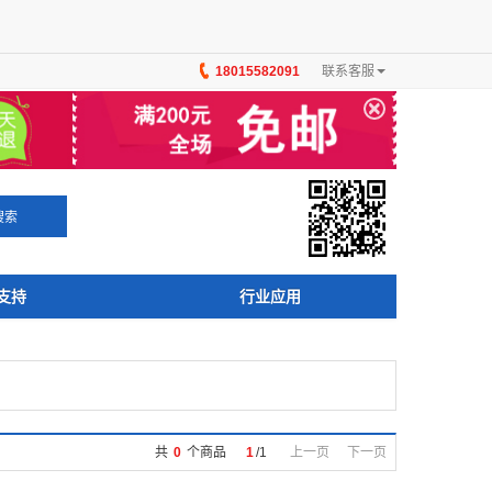
18015582091
联系客服
×
搜索
支持
行业应用
共
0
个商品
1
/
1
上一页
下一页