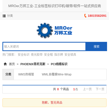
MROer万邦工业-工业标签标识打印机/碳带/软件一站式供应商
分类
18015582091
搜索
热门搜索：
安全标识
夜光胶带
安全帽
指示牌
安全锁具
首页
>
PHOENIX菲尼克斯
>
PCI线缆标识
分类
WMS热缩管
WML自覆膜Wire-Wrap
共
0
个商品
1
/
1
上一页
下一页
抱歉，暂无商品