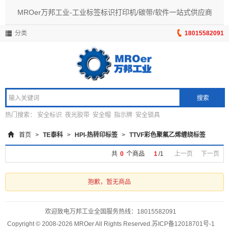
MROer万邦工业-工业标签标识打印机/碳带/软件一站式供应商
分类
18015582091
搜索
热门搜索：
安全标识
夜光胶带
安全帽
指示牌
安全锁具
首页
>
TE泰科
>
HPI-热转印标签
>
TTVF彩色聚氟乙烯缠绕标签
共
0
个商品
1
/
1
上一页
下一页
抱歉，暂无商品
欢迎致电万邦工业全国服务热线：
18015582091
Copyright © 2008-2026 MROer All Rights Reserved.
苏ICP备12018701号-1