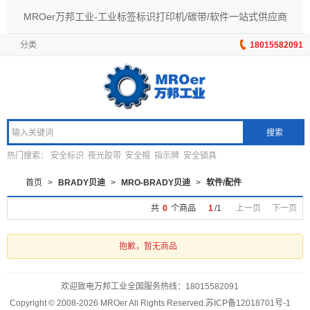
MROer万邦工业-工业标签标识打印机/碳带/软件一站式供应商
分类
18015582091
搜索
热门搜索：
安全标识
夜光胶带
安全帽
指示牌
安全锁具
首页
>
BRADY贝迪
>
MRO-BRADY贝迪
>
软件/配件
共
0
个商品
1
/
1
上一页
下一页
抱歉，暂无商品
欢迎致电万邦工业全国服务热线：
18015582091
Copyright © 2008-2026 MROer All Rights Reserved.
苏ICP备12018701号-1