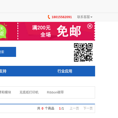
18015582091
联系客服
×
搜索
支持
行业应用
擎和模块
无底纸打印机
Ribbon碳带
共
0
个商品
1
/
1
上一页
下一页