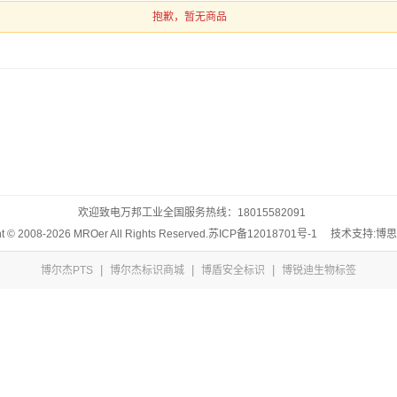
抱歉，暂无商品
欢迎致电万邦工业全国服务热线：
18015582091
t © 2008-2026 MROer All Rights Reserved.
苏ICP备12018701号-1
技术支持:博
|
|
|
博尔杰PTS
博尔杰标识商城
博盾安全标识
博锐迪生物标签