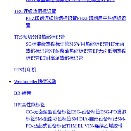
TRC连续热缩标识管
PHZ印刷连续热缩标识管
PHZF印刷扁平热缩标识
管
TRS预切分段热缩标识管
SG标准级热缩标识管
MS军用热缩标识管
HF无卤
热缩标识管
NF耐柴油热缩标识管
EF无卤低烟热缩
标识管
ET耐高温热缩标识管
PTS打印机
Weidmueller魏德米勒
BR-碳带
HPI高性能标签
CC-无卤聚酯设备标签
ESG-设备标签
ESG-FO发泡
标签
SM-聚酯彩色标签
SM DIA-圆形设备标记
SM-
FO-凸起式设备标记
THM EL VIN-连续乙烯胶带