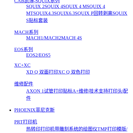
CAB凯博-SQUIX系列
SQUIX 2
SQUIX 4
SQUIX 4 M
SQUIX 4
MT
SQUIX4.3
SQUIX6.3
SQUIX P回转剥离
SQUIX
S贴标套装
MACH系列
MACH1/MACH2
MACH 4S
EOS系列
EOS2/EOS5
XC+XC
XD Q 双面打印
XC Q 双色打印
维修配件
AXON 1试管打印贴标
A+维修|技术支持
打印头|配
件
PHOENIX菲尼克斯
PRT打印机
热转印打印机
带雕刻系统的绘图仪
TMP打印模版/