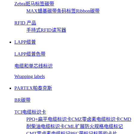
Zebra斑马标签碳带
MAX蜡基碳带
条码标签
Ribbon碳带
RFID 产品
手持式RFID读写器
LAPP缆普
LAPP缆普色带
电缆和单芯线标识
Wrapping labels
PARTEX帕泰克斯
BR碳带
TCI电缆标识卡
PPQ+扁平电缆标识卡
CMZ零卤素电缆标识卡
CMD
耐柴油电缆标识卡
CML扩展防火规格电缆标记
CMT零卤素电缆标记
PFC带标记标签的卡片