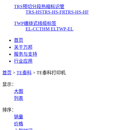
TRS预切分段热缩标识管
TRS-HS
TRS-HS-FR
TRS-HS-HF
TWP缠绕式线缆标签
EL-CC
THM EL
TWP-EL
首页
关于万邦
服务与支持
行业应用
首页
>
TE泰科
>
TE泰科打印机
显示：
大图
列表
排序：
销量
价格