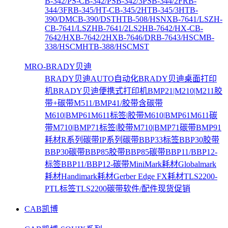
B-342/PS-C
B-342/PS
B-342/3PS
B-344/2FR
B-
344/3FR
B-345/HT-C
B-345/2HT
B-345/3HT
B-
390/DMC
B-390/DSTHT
B-508/HSNX
B-7641/LSZH-
C
B-7641/LSZH
B-7641/2LS2H
B-7642/HX-C
B-
7642/HX
B-7642/2HX
B-7646/DR
B-7643/HSCM
B-
338/HSCMHT
B-388/HSCMST
MRO-BRADY贝迪
BRADY贝迪AUTO自动化
BRADY贝迪桌面打印
机
BRADY贝迪便携式打印机
BMP21|M210|M211胶
带+碳带
M511/BMP41/胶带含碳带
M610|BMP61M611标签|胶带
M610|BMP61M611碳
带
M710|BMP71标签|胶带
M710|BMP71碳带
BMP91
耗材
R系列碳带
IP系列碳带
BBP33标签
BBP30胶带
BBP30碳带
BBP85胶带
BBP85碳带
BBP11/BBP12-
标签
BBP11/BBP12-碳带
MiniMark耗材
Globalmark
耗材
Handimark耗材
Gerber Edge FX耗材
TLS2200-
PTL标签
TLS2200碳带
软件/配件
现货促销
CAB凯博