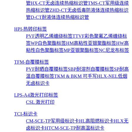
管
HX-CT无卤连续热缩标识管
TMS-CT军用级连续
热缩标识管
ZHD-CT无卤低毒防液体连续热缩标识
管
D-CT耐液体连续热缩标识管
HPI-热转印标签
PVF透明乙烯缠绕标签
TTVF彩色聚氟乙烯缠绕标
签
WP白色聚酯标签
HM高粘性亚银聚酯标签
HW高
粘性白色聚酯标签
MP亚银聚酯标签
NC尼龙布标签
TFM-自覆膜标签
PVF耐晒自覆膜标签
SBP耐溶剂自覆膜标签
SP耐高
温自覆膜标签
TKM & BKM 可手写
HLX-NEL低烟
无卤标识卡
LPS-A4激光打印标签
CSL 激光打印
TCI-标识卡
CM-SCE-TP军用级标识卡
HL高阻燃标识卡
HLX无
卤标识卡
HTCM-SCE-TP耐高温标识卡