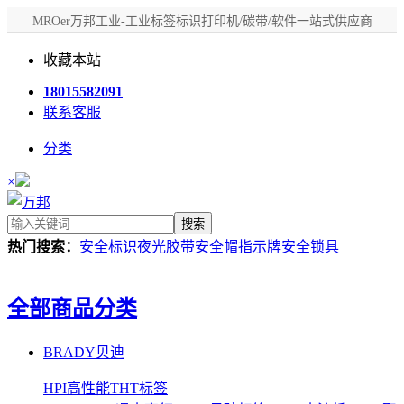
MROer万邦工业-工业标签标识打印机/碳带/软件一站式供应商
收藏本站
18015582091
联系客服
分类
×
搜索
热门搜索：
安全标识
夜光胶带
安全帽
指示牌
安全锁具
全部商品分类
BRADY贝迪
HPI高性能THT标签