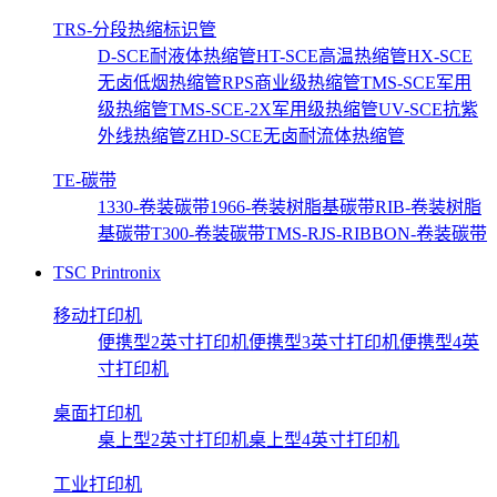
TRS-分段热缩标识管
D-SCE耐液体热缩管
HT-SCE高温热缩管
HX-SCE
无卤低烟热缩管
RPS商业级热缩管
TMS-SCE军用
级热缩管
TMS-SCE-2X军用级热缩管
UV-SCE抗紫
外线热缩管
ZHD-SCE无卤耐流体热缩管
TE-碳带
1330-卷装碳带
1966-卷装树脂基碳带
RIB-卷装树脂
基碳带
T300-卷装碳带
TMS-RJS-RIBBON-卷装碳带
TSC Printronix
移动打印机
便携型2英寸打印机
便携型3英寸打印机
便携型4英
寸打印机
桌面打印机
桌上型2英寸打印机
桌上型4英寸打印机
工业打印机