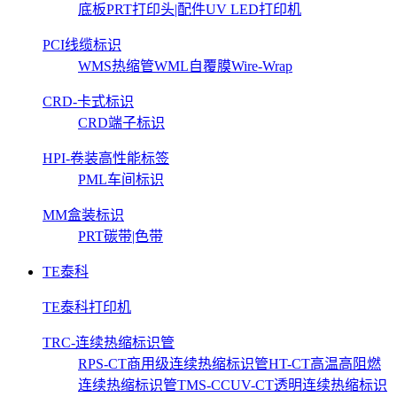
底板
PRT打印头|配件
UV LED打印机
PCI线缆标识
WMS热缩管
WML自覆膜Wire-Wrap
CRD-卡式标识
CRD端子标识
HPI-卷装高性能标签
PML车间标识
MM盒装标识
PRT碳带|色带
TE泰科
TE泰科打印机
TRC-连续热缩标识管
RPS-CT商用级连续热缩标识管
HT-CT高温高阻燃
连续热缩标识管
TMS-CCUV-CT透明连续热缩标识