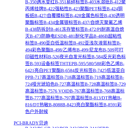
B-350遇水变红
B-351易碎标签
B-403水溶纸
B-412聚
丙烯挂牌
B-422强粘性
B-423聚酯PET标签
B-424铜
板纸
B-427/自覆膜标签
B-428金属色标签
B-430透明
聚酯标签
B-434金属银标签
B-437/自熄灭聚氟乙烯
B-438防拆封
B-461冻存管标签
B-472/PI耐高温自熄
灭
B-473防静电ESD
B-481耐化学品
B-486B超粘性
标签
B-490亚白低温标签
B-492亚浅灰液氮标签
B-
494彩色聚酯
B-498/乙烯布
B-499/尼龙布
B-509可打
印磁性材料
B-526夜光自发光标签
B-584反光彩色标
签
B-593设备标签THTEP
B-595/580/588彩色乙烯
B-
6421亮白PET聚酯
B-6584反光标签
B-7425低温亚白
PP
B-717高温标签
B-718高温标签
B-719高温标签
B-
724哑光琥珀色
B-727高温标签
B-728高温标签
B-729
高温标签
B-7576 VOlD
B-767高温标签
B-768高温标
签
B-777高温标签
B-797高温标签
B-813/DT热敏
B-
816/DT热敏
B-8088
B-8423亮白聚酯标签
B-8591彩
色户外耐候
PCI-BRADY贝迪