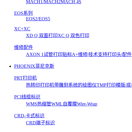
MACH1/MACH2
MACH 4S
EOS系列
EOS2/EOS5
XC+XC
XD Q 双面打印
XC Q 双色打印
维修配件
AXON 1试管打印贴标
A+维修|技术支持
打印头|配件
PHOENIX菲尼克斯
PRT打印机
热转印打印机
带雕刻系统的绘图仪
TMP打印模版/底
PCI线缆标识
WMS热缩管
WML自覆膜Wire-Wrap
CRD-卡式标识
CRD端子标识