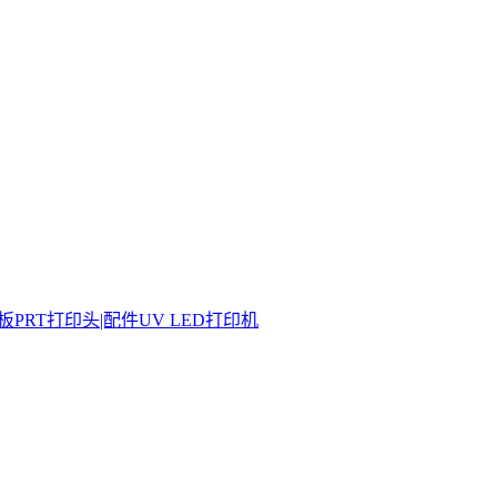
板
PRT打印头|配件
UV LED打印机