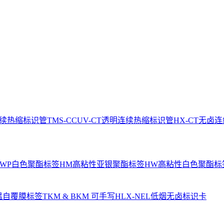
连续热缩标识管
TMS-CCUV-CT透明连续热缩标识管
HX-CT无卤
WP白色聚酯标签
HM高粘性亚银聚酯标签
HW高粘性白色聚酯标
温自覆膜标签
TKM & BKM 可手写
HLX-NEL低烟无卤标识卡