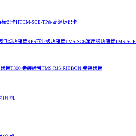
卤标识卡
HTCM-SCE-TP耐高温标识卡
无卤低烟热缩管
RPS商业级热缩管
TMS-SCE军用级热缩管
TMS-S
基碳带
T300-卷装碳带
TMS-RJS-RIBBON-卷装碳带
寸打印机