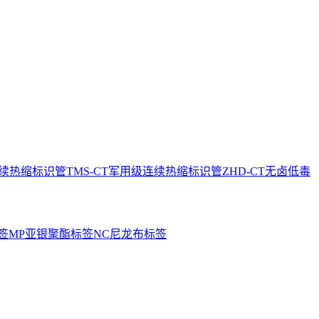
连续热缩标识管
TMS-CT军用级连续热缩标识管
ZHD-CT无卤低毒
签
MP亚银聚酯标签
NC尼龙布标签