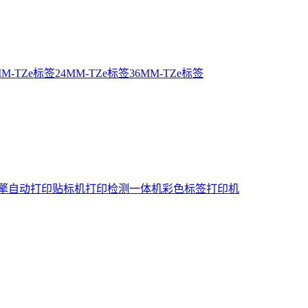
MM-TZe标签
24MM-TZe标签
36MM-TZe标签
擎
自动打印贴标机
打印检测一体机
彩色标签打印机