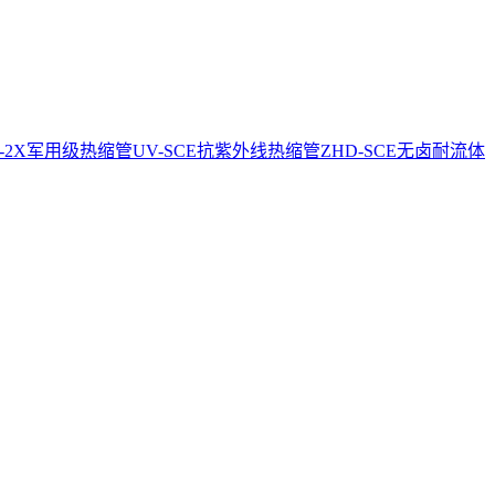
CE-2X军用级热缩管
UV-SCE抗紫外线热缩管
ZHD-SCE无卤耐流体