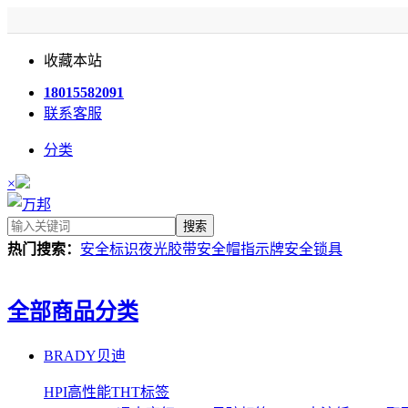
收藏本站
18015582091
联系客服
分类
×
搜索
热门搜索：
安全标识
夜光胶带
安全帽
指示牌
安全锁具
全部商品分类
BRADY贝迪
HPI高性能THT标签