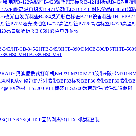
聚丙烯挂牌
B-422强粘性
B-423聚酯PET标签
B-424铜板纸
B-427/自
-472/PI耐高温自熄灭
B-473防静电ESD
B-481耐化学品
B-486B
-526夜光自发光标签
B-584反光彩色标签
B-593设备标签THTEP
B-5
温标签
B-724哑光琥珀色
B-727高温标签
B-728高温标签
B-729高温
8423亮白聚酯标签
B-8591彩色户外耐候
B-345/HT-C
B-345/2HT
B-345/3HT
B-390/DMC
B-390/DSTHT
B-508
-338/HSCMHT
B-388/HSCMST
BRADY贝迪便携式打印机
BMP21|M210|M211胶带+碳带
M511/
1耗材
R系列碳带
IP系列碳带
BBP33标签
BBP30胶带
BBP30碳带
BB
 Edge FX耗材
TLS2200-PTL标签
TLS2200碳带
软件/配件
现货促销
3
SQUIX6.3
SQUIX P回转剥离
SQUIX S贴标套装