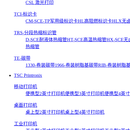
CSL 激光打印
TCI-标识卡
CM-SCE-TP军用级标识卡
HL高阻燃标识卡
HLX无
TRS-分段热缩标识管
D-SCE耐液体热缩管
HT-SCE高温热缩管
HX-SCE
热缩管
TE-碳带
1330-卷装碳带
1966-卷装树脂基碳带
RIB-卷装树脂
TSC Printronix
移动打印机
便携型2英寸打印机
便携型3英寸打印机
便携型4英
桌面打印机
桌上型2英寸打印机
桌上型4英寸打印机
工业打印机