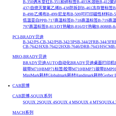
B-350遇水变红
B-351易碎标签
B-403水溶纸
B-412
437/自熄灭聚氟乙烯
B-438防拆封
B-461冻存管标签
B
B-498/乙烯布
B-499/尼龙布
B-509可打印磁性材料
B
低温亚白PP
B-717高温标签
B-718高温标签
B-719高
797高温标签
B-813/DT热敏
B-816/DT热敏
B-8088
B-
PCI-BRADY贝迪
B-342/PS-C
B-342/PS
B-342/3PS
B-344/2FR
B-344/3FR
C
B-7642/HX
B-7642/2HX
B-7646/DR
B-7643/HSCM
B
MRO-BRADY贝迪
BRADY贝迪AUTO自动化
BRADY贝迪桌面打印机
碳带
M710|BMP71标签|胶带
M710|BMP71碳带
BMP9
MiniMark耗材
Globalmark耗材
Handimark耗材
Gerber
CAB凯博
CAB凯博-SQUIX系列
SQUIX 2
SQUIX 4
SQUIX 4 M
SQUIX 4 MT
SQUIX4.
MACH系列