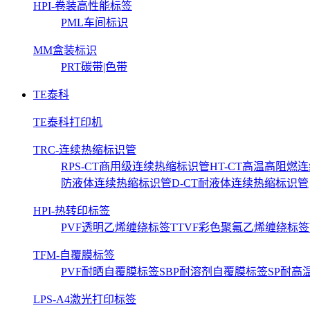
HPI-卷装高性能标签
PML车间标识
MM盒装标识
PRT碳带|色带
TE泰科
TE泰科打印机
TRC-连续热缩标识管
RPS-CT商用级连续热缩标识管
HT-CT高温高阻燃
防液体连续热缩标识管
D-CT耐液体连续热缩标识管
HPI-热转印标签
PVF透明乙烯缠绕标签
TTVF彩色聚氟乙烯缠绕标签
TFM-自覆膜标签
PVF耐晒自覆膜标签
SBP耐溶剂自覆膜标签
SP耐高
LPS-A4激光打印标签