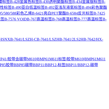
覆膜标签
B-428金属色标签
B-430透明聚酯标签
B-434金属银标签
B-
超粘性标签
B-490亚白低温标签
B-492亚浅灰液氮标签
B-494彩色聚酯
95/580/588彩色乙烯
B-6421亮白PET聚酯
B-6584反光标签
B-7425
标签
B-7576 VOlD
B-767高温标签
B-768高温标签
B-777高温标签
B-
/HSNX
B-7641/LSZH-C
B-7641/LSZH
B-7641/2LS2H
B-7642/HX-
BMP41/胶带含碳带
M610|BMP61M611标签|胶带
M610|BMP61M611
P85胶带
BBP85碳带
BBP11/BBP12-标签
BBP11/BBP12-碳带