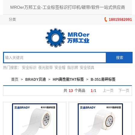
MROer万邦工业-工业标签标识打印机/碳带/软件一站式供应商
分类
18015582091
搜索
热门搜索：
安全标识
夜光胶带
安全帽
指示牌
安全锁具
首页
>
BRADY贝迪
>
HPI高性能THT标签
>
B-351易碎标签
共
13
个商品
1
/
1
上一页
下一页