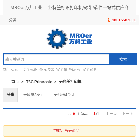
MROer万邦工业-工业标签标识打印机/碳带/软件一站式供应商
分类
18015582091
搜索
热门搜索：
安全标识
夜光胶带
安全帽
指示牌
安全锁具
首页
>
TSC Printronix
>
无底纸打印机
分类
无底纸3英寸
无底纸4英寸
共
0
个商品
1
/
1
上一页
下一页
抱歉，暂无商品