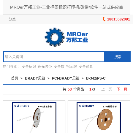
MROer万邦工业-工业标签标识打印机/碳带/软件一站式供应商
分类
18015582091
搜索
热门搜索：
安全标识
夜光胶带
安全帽
指示牌
安全锁具
首页
>
BRADY贝迪
>
PCI-BRADY贝迪
>
B-342/PS-C
共
53
个商品
1
/
3
上一页
下一页