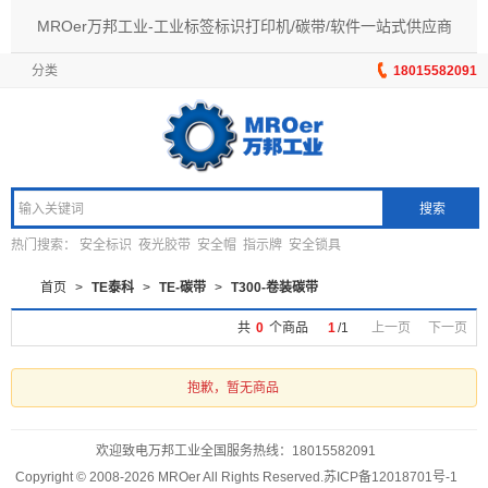
MROer万邦工业-工业标签标识打印机/碳带/软件一站式供应商
分类
18015582091
搜索
热门搜索：
安全标识
夜光胶带
安全帽
指示牌
安全锁具
首页
>
TE泰科
>
TE-碳带
>
T300-卷装碳带
共
0
个商品
1
/
1
上一页
下一页
抱歉，暂无商品
欢迎致电万邦工业全国服务热线：
18015582091
Copyright © 2008-2026 MROer All Rights Reserved.
苏ICP备12018701号-1