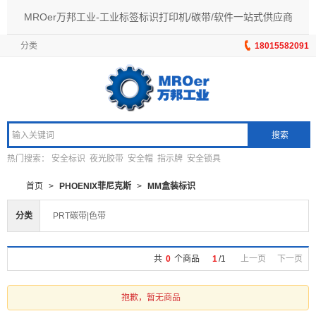
MROer万邦工业-工业标签标识打印机/碳带/软件一站式供应商
分类
18015582091
搜索
热门搜索：
安全标识
夜光胶带
安全帽
指示牌
安全锁具
首页
>
PHOENIX菲尼克斯
>
MM盒装标识
分类
PRT碳带|色带
共
0
个商品
1
/
1
上一页
下一页
抱歉，暂无商品