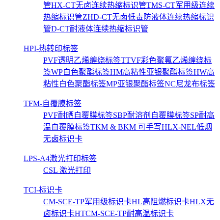
管
HX-CT无卤连续热缩标识管
TMS-CT军用级连续
热缩标识管
ZHD-CT无卤低毒防液体连续热缩标识
管
D-CT耐液体连续热缩标识管
HPI-热转印标签
PVF透明乙烯缠绕标签
TTVF彩色聚氟乙烯缠绕标
签
WP白色聚酯标签
HM高粘性亚银聚酯标签
HW高
粘性白色聚酯标签
MP亚银聚酯标签
NC尼龙布标签
TFM-自覆膜标签
PVF耐晒自覆膜标签
SBP耐溶剂自覆膜标签
SP耐高
温自覆膜标签
TKM & BKM 可手写
HLX-NEL低烟
无卤标识卡
LPS-A4激光打印标签
CSL 激光打印
TCI-标识卡
CM-SCE-TP军用级标识卡
HL高阻燃标识卡
HLX无
卤标识卡
HTCM-SCE-TP耐高温标识卡