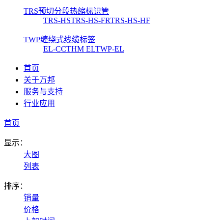
TRS预切分段热缩标识管
TRS-HS
TRS-HS-FR
TRS-HS-HF
TWP缠绕式线缆标签
EL-CC
THM EL
TWP-EL
首页
关于万邦
服务与支持
行业应用
首页
显示：
大图
列表
排序：
销量
价格