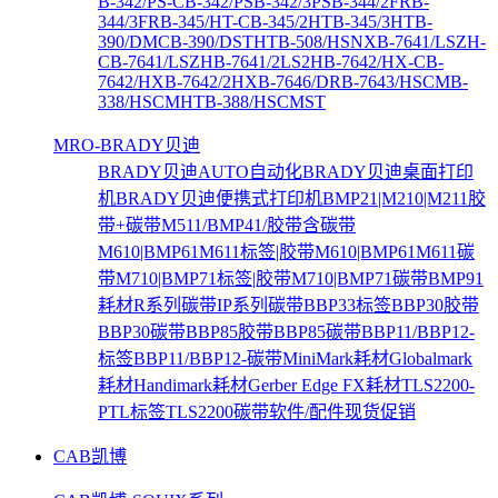
B-342/PS-C
B-342/PS
B-342/3PS
B-344/2FR
B-
344/3FR
B-345/HT-C
B-345/2HT
B-345/3HT
B-
390/DMC
B-390/DSTHT
B-508/HSNX
B-7641/LSZH-
C
B-7641/LSZH
B-7641/2LS2H
B-7642/HX-C
B-
7642/HX
B-7642/2HX
B-7646/DR
B-7643/HSCM
B-
338/HSCMHT
B-388/HSCMST
MRO-BRADY贝迪
BRADY贝迪AUTO自动化
BRADY贝迪桌面打印
机
BRADY贝迪便携式打印机
BMP21|M210|M211胶
带+碳带
M511/BMP41/胶带含碳带
M610|BMP61M611标签|胶带
M610|BMP61M611碳
带
M710|BMP71标签|胶带
M710|BMP71碳带
BMP91
耗材
R系列碳带
IP系列碳带
BBP33标签
BBP30胶带
BBP30碳带
BBP85胶带
BBP85碳带
BBP11/BBP12-
标签
BBP11/BBP12-碳带
MiniMark耗材
Globalmark
耗材
Handimark耗材
Gerber Edge FX耗材
TLS2200-
PTL标签
TLS2200碳带
软件/配件
现货促销
CAB凯博