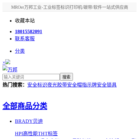
MROer万邦工业-工业标签标识打印机/碳带/软件一站式供应商
收藏本站
18015582091
联系客服
分类
×
搜索
热门搜索：
安全标识
夜光胶带
安全帽
指示牌
安全锁具
全部商品分类
BRADY贝迪
HPI高性能THT标签