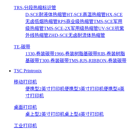
TRS-分段热缩标识管
D-SCE耐液体热缩管
HT-SCE高温热缩管
HX-SCE
无卤低烟热缩管
RPS商业级热缩管
TMS-SCE军用
级热缩管
TMS-SCE-2X军用级热缩管
UV-SCE抗紫
外线热缩管
ZHD-SCE无卤耐流体热缩管
TE-碳带
1330-卷装碳带
1966-卷装树脂基碳带
RIB-卷装树脂
基碳带
T300-卷装碳带
TMS-RJS-RIBBON-卷装碳带
TSC Printronix
移动打印机
便携型2英寸打印机
便携型3英寸打印机
便携型4英
寸打印机
桌面打印机
桌上型2英寸打印机
桌上型4英寸打印机
工业打印机