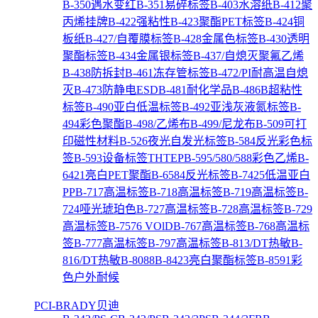
B-350遇水变红
B-351易碎标签
B-403水溶纸
B-412聚
丙烯挂牌
B-422强粘性
B-423聚酯PET标签
B-424铜
板纸
B-427/自覆膜标签
B-428金属色标签
B-430透明
聚酯标签
B-434金属银标签
B-437/自熄灭聚氟乙烯
B-438防拆封
B-461冻存管标签
B-472/PI耐高温自熄
灭
B-473防静电ESD
B-481耐化学品
B-486B超粘性
标签
B-490亚白低温标签
B-492亚浅灰液氮标签
B-
494彩色聚酯
B-498/乙烯布
B-499/尼龙布
B-509可打
印磁性材料
B-526夜光自发光标签
B-584反光彩色标
签
B-593设备标签THTEP
B-595/580/588彩色乙烯
B-
6421亮白PET聚酯
B-6584反光标签
B-7425低温亚白
PP
B-717高温标签
B-718高温标签
B-719高温标签
B-
724哑光琥珀色
B-727高温标签
B-728高温标签
B-729
高温标签
B-7576 VOlD
B-767高温标签
B-768高温标
签
B-777高温标签
B-797高温标签
B-813/DT热敏
B-
816/DT热敏
B-8088
B-8423亮白聚酯标签
B-8591彩
色户外耐候
PCI-BRADY贝迪