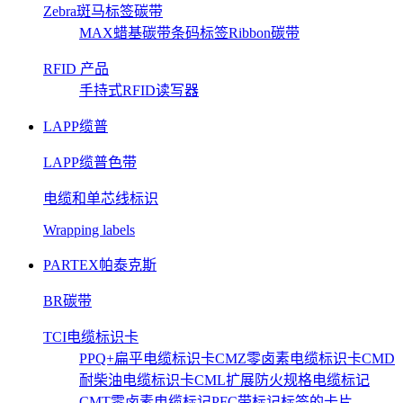
Zebra斑马标签碳带
MAX蜡基碳带
条码标签
Ribbon碳带
RFID 产品
手持式RFID读写器
LAPP缆普
LAPP缆普色带
电缆和单芯线标识
Wrapping labels
PARTEX帕泰克斯
BR碳带
TCI电缆标识卡
PPQ+扁平电缆标识卡
CMZ零卤素电缆标识卡
CMD
耐柴油电缆标识卡
CML扩展防火规格电缆标记
CMT零卤素电缆标记
PFC带标记标签的卡片