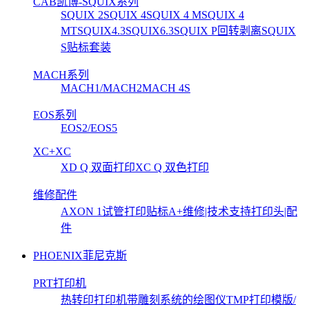
CAB凯博-SQUIX系列
SQUIX 2
SQUIX 4
SQUIX 4 M
SQUIX 4
MT
SQUIX4.3
SQUIX6.3
SQUIX P回转剥离
SQUIX
S贴标套装
MACH系列
MACH1/MACH2
MACH 4S
EOS系列
EOS2/EOS5
XC+XC
XD Q 双面打印
XC Q 双色打印
维修配件
AXON 1试管打印贴标
A+维修|技术支持
打印头|配
件
PHOENIX菲尼克斯
PRT打印机
热转印打印机
带雕刻系统的绘图仪
TMP打印模版/