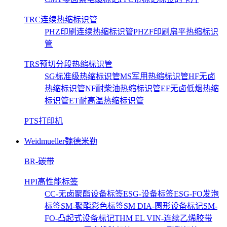
TRC连续热缩标识管
PHZ印刷连续热缩标识管
PHZF印刷扁平热缩标识
管
TRS预切分段热缩标识管
SG标准级热缩标识管
MS军用热缩标识管
HF无卤
热缩标识管
NF耐柴油热缩标识管
EF无卤低烟热缩
标识管
ET耐高温热缩标识管
PTS打印机
Weidmueller魏德米勒
BR-碳带
HPI高性能标签
CC-无卤聚酯设备标签
ESG-设备标签
ESG-FO发泡
标签
SM-聚酯彩色标签
SM DIA-圆形设备标记
SM-
FO-凸起式设备标记
THM EL VIN-连续乙烯胶带