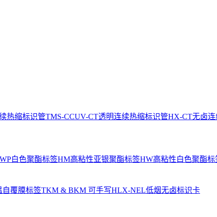
连续热缩标识管
TMS-CCUV-CT透明连续热缩标识管
HX-CT无卤
WP白色聚酯标签
HM高粘性亚银聚酯标签
HW高粘性白色聚酯标
温自覆膜标签
TKM & BKM 可手写
HLX-NEL低烟无卤标识卡