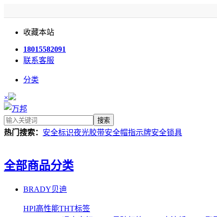
收藏本站
18015582091
联系客服
分类
×
搜索
热门搜索：
安全标识
夜光胶带
安全帽
指示牌
安全锁具
全部商品分类
BRADY贝迪
HPI高性能THT标签