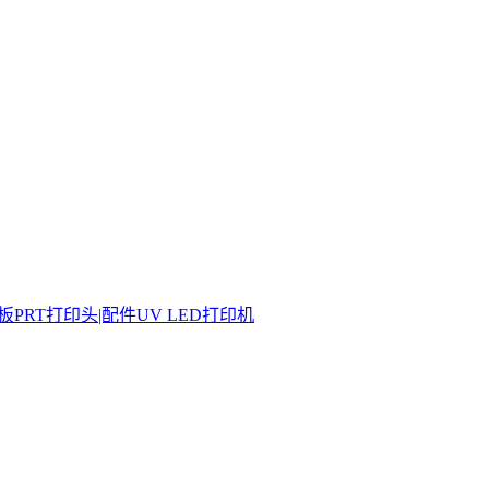
板
PRT打印头|配件
UV LED打印机