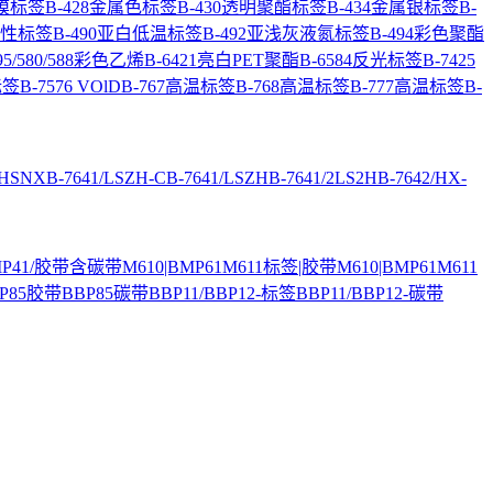
覆膜标签
B-428金属色标签
B-430透明聚酯标签
B-434金属银标签
B-
超粘性标签
B-490亚白低温标签
B-492亚浅灰液氮标签
B-494彩色聚酯
95/580/588彩色乙烯
B-6421亮白PET聚酯
B-6584反光标签
B-7425
标签
B-7576 VOlD
B-767高温标签
B-768高温标签
B-777高温标签
B-
/HSNX
B-7641/LSZH-C
B-7641/LSZH
B-7641/2LS2H
B-7642/HX-
BMP41/胶带含碳带
M610|BMP61M611标签|胶带
M610|BMP61M611
P85胶带
BBP85碳带
BBP11/BBP12-标签
BBP11/BBP12-碳带