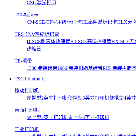
CSL 激光打印
TCI-标识卡
CM-SCE-TP军用级标识卡
HL高阻燃标识卡
HLX无
TRS-分段热缩标识管
D-SCE耐液体热缩管
HT-SCE高温热缩管
HX-SCE
热缩管
TE-碳带
1330-卷装碳带
1966-卷装树脂基碳带
RIB-卷装树脂
TSC Printronix
移动打印机
便携型2英寸打印机
便携型3英寸打印机
便携型4英
桌面打印机
桌上型2英寸打印机
桌上型4英寸打印机
工业打印机