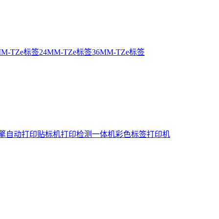
MM-TZe标签
24MM-TZe标签
36MM-TZe标签
擎
自动打印贴标机
打印检测一体机
彩色标签打印机