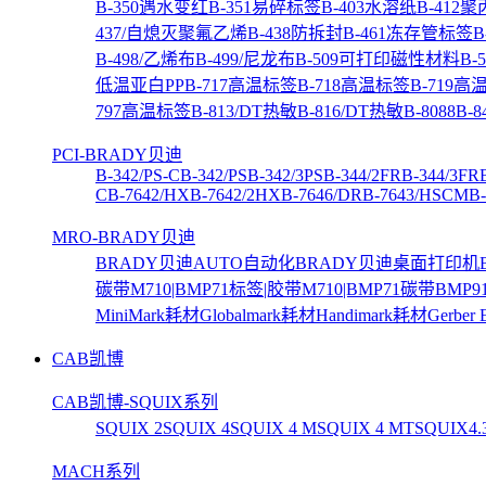
B-350遇水变红
B-351易碎标签
B-403水溶纸
B-412
437/自熄灭聚氟乙烯
B-438防拆封
B-461冻存管标签
B
B-498/乙烯布
B-499/尼龙布
B-509可打印磁性材料
B
低温亚白PP
B-717高温标签
B-718高温标签
B-719高
797高温标签
B-813/DT热敏
B-816/DT热敏
B-8088
B-
PCI-BRADY贝迪
B-342/PS-C
B-342/PS
B-342/3PS
B-344/2FR
B-344/3FR
C
B-7642/HX
B-7642/2HX
B-7646/DR
B-7643/HSCM
B
MRO-BRADY贝迪
BRADY贝迪AUTO自动化
BRADY贝迪桌面打印机
碳带
M710|BMP71标签|胶带
M710|BMP71碳带
BMP9
MiniMark耗材
Globalmark耗材
Handimark耗材
Gerber
CAB凯博
CAB凯博-SQUIX系列
SQUIX 2
SQUIX 4
SQUIX 4 M
SQUIX 4 MT
SQUIX4.
MACH系列