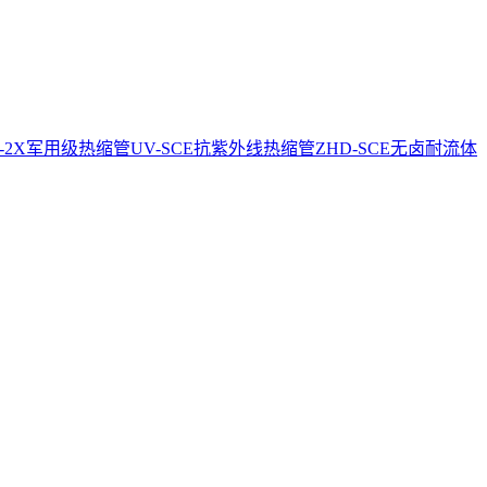
CE-2X军用级热缩管
UV-SCE抗紫外线热缩管
ZHD-SCE无卤耐流体