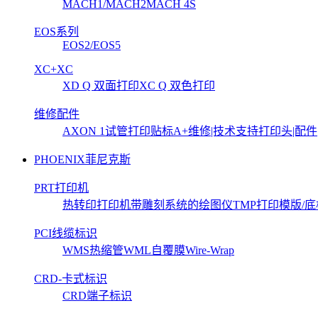
MACH1/MACH2
MACH 4S
EOS系列
EOS2/EOS5
XC+XC
XD Q 双面打印
XC Q 双色打印
维修配件
AXON 1试管打印贴标
A+维修|技术支持
打印头|配件
PHOENIX菲尼克斯
PRT打印机
热转印打印机
带雕刻系统的绘图仪
TMP打印模版/底
PCI线缆标识
WMS热缩管
WML自覆膜Wire-Wrap
CRD-卡式标识
CRD端子标识