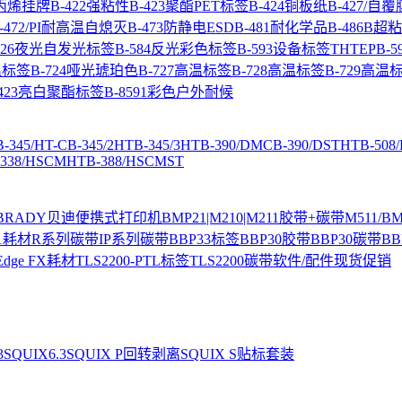
聚丙烯挂牌
B-422强粘性
B-423聚酯PET标签
B-424铜板纸
B-427/自
-472/PI耐高温自熄灭
B-473防静电ESD
B-481耐化学品
B-486B
-526夜光自发光标签
B-584反光彩色标签
B-593设备标签THTEP
B-5
温标签
B-724哑光琥珀色
B-727高温标签
B-728高温标签
B-729高温
8423亮白聚酯标签
B-8591彩色户外耐候
B-345/HT-C
B-345/2HT
B-345/3HT
B-390/DMC
B-390/DSTHT
B-508
-338/HSCMHT
B-388/HSCMST
BRADY贝迪便携式打印机
BMP21|M210|M211胶带+碳带
M511/
1耗材
R系列碳带
IP系列碳带
BBP33标签
BBP30胶带
BBP30碳带
BB
 Edge FX耗材
TLS2200-PTL标签
TLS2200碳带
软件/配件
现货促销
3
SQUIX6.3
SQUIX P回转剥离
SQUIX S贴标套装