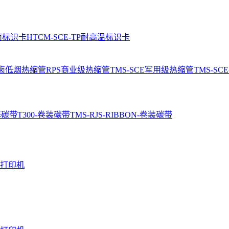
卤标识卡
HTCM-SCE-TP耐高温标识卡
无卤低烟热缩管
RPS商业级热缩管
TMS-SCE军用级热缩管
TMS-S
基碳带
T300-卷装碳带
TMS-RJS-RIBBON-卷装碳带
寸打印机