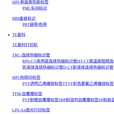
HPI-卷装高性能标签
PML车间标识
MM盒装标识
PRT碳带|色带
TE泰科
TE泰科打印机
TRC-连续热缩标识管
RPS-CT商用级连续热缩标识管
HT-CT高温高阻燃
防液体连续热缩标识管
D-CT耐液体连续热缩标识管
HPI-热转印标签
PVF透明乙烯缠绕标签
TTVF彩色聚氟乙烯缠绕标签
TFM-自覆膜标签
PVF耐晒自覆膜标签
SBP耐溶剂自覆膜标签
SP耐高
LPS-A4激光打印标签