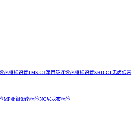
连续热缩标识管
TMS-CT军用级连续热缩标识管
ZHD-CT无卤低毒
签
MP亚银聚酯标签
NC尼龙布标签