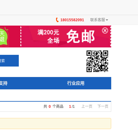
18015582091
联系客服
×
搜索
支持
行业应用
共
0
个商品
1
/
1
上一页
下一页