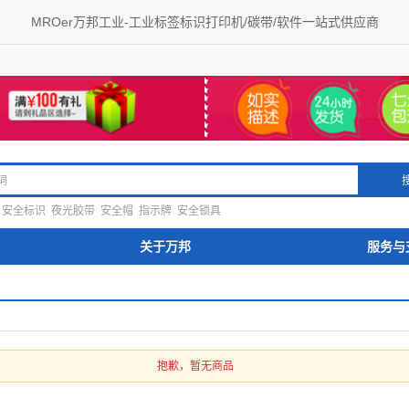
MROer万邦工业-工业标签标识打印机/碳带/软件一站式供应商
安全标识
夜光胶带
安全帽
指示牌
安全锁具
关于万邦
服务与
抱歉，暂无商品