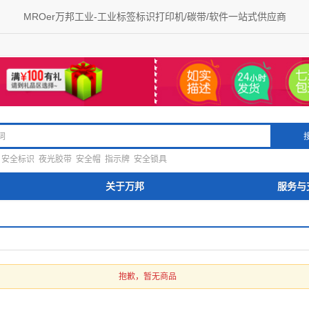
MROer万邦工业-工业标签标识打印机/碳带/软件一站式供应商
安全标识
夜光胶带
安全帽
指示牌
安全锁具
关于万邦
服务与
抱歉，暂无商品