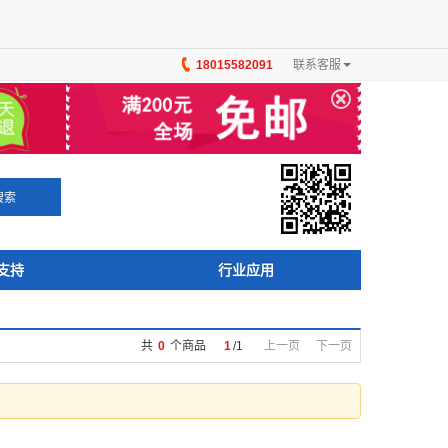
18015582091
联系客服
×
搜索
支持
行业应用
共
0
个商品
1
/
1
上一页
下一页