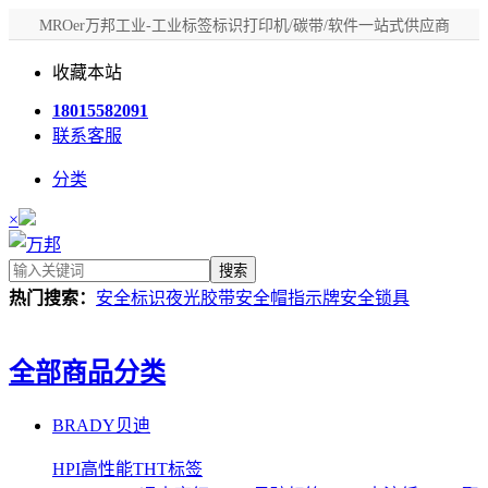
MROer万邦工业-工业标签标识打印机/碳带/软件一站式供应商
收藏本站
18015582091
联系客服
分类
×
搜索
热门搜索：
安全标识
夜光胶带
安全帽
指示牌
安全锁具
全部商品分类
BRADY贝迪
HPI高性能THT标签