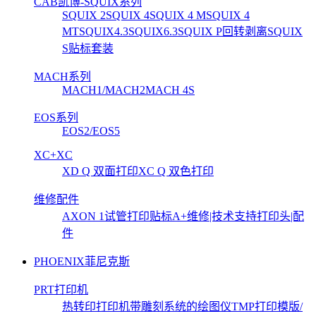
CAB凯博-SQUIX系列
SQUIX 2
SQUIX 4
SQUIX 4 M
SQUIX 4
MT
SQUIX4.3
SQUIX6.3
SQUIX P回转剥离
SQUIX
S贴标套装
MACH系列
MACH1/MACH2
MACH 4S
EOS系列
EOS2/EOS5
XC+XC
XD Q 双面打印
XC Q 双色打印
维修配件
AXON 1试管打印贴标
A+维修|技术支持
打印头|配
件
PHOENIX菲尼克斯
PRT打印机
热转印打印机
带雕刻系统的绘图仪
TMP打印模版/