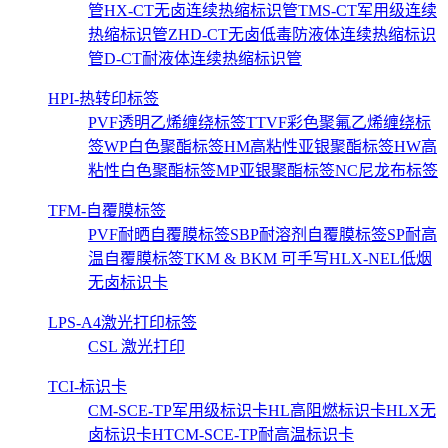
管
HX-CT无卤连续热缩标识管
TMS-CT军用级连续
热缩标识管
ZHD-CT无卤低毒防液体连续热缩标识
管
D-CT耐液体连续热缩标识管
HPI-热转印标签
PVF透明乙烯缠绕标签
TTVF彩色聚氟乙烯缠绕标
签
WP白色聚酯标签
HM高粘性亚银聚酯标签
HW高
粘性白色聚酯标签
MP亚银聚酯标签
NC尼龙布标签
TFM-自覆膜标签
PVF耐晒自覆膜标签
SBP耐溶剂自覆膜标签
SP耐高
温自覆膜标签
TKM & BKM 可手写
HLX-NEL低烟
无卤标识卡
LPS-A4激光打印标签
CSL 激光打印
TCI-标识卡
CM-SCE-TP军用级标识卡
HL高阻燃标识卡
HLX无
卤标识卡
HTCM-SCE-TP耐高温标识卡