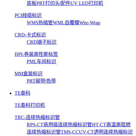
底板
PRT打印头|配件
UV LED打印机
PCI线缆标识
WMS热缩管
WML自覆膜Wire-Wrap
CRD-卡式标识
CRD端子标识
HPI-卷装高性能标签
PML车间标识
MM盒装标识
PRT碳带|色带
TE泰科
TE泰科打印机
TRC-连续热缩标识管
RPS-CT商用级连续热缩标识管
HT-CT高温高阻燃
连续热缩标识管
TMS-CCUV-CT透明连续热缩标识