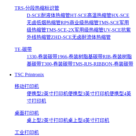
TRS-分段热缩标识管
D-SCE耐液体热缩管
HT-SCE高温热缩管
HX-SCE
无卤低烟热缩管
RPS商业级热缩管
TMS-SCE军用
级热缩管
TMS-SCE-2X军用级热缩管
UV-SCE抗紫
外线热缩管
ZHD-SCE无卤耐流体热缩管
TE-碳带
1330-卷装碳带
1966-卷装树脂基碳带
RIB-卷装树脂
基碳带
T300-卷装碳带
TMS-RJS-RIBBON-卷装碳带
TSC Printronix
移动打印机
便携型2英寸打印机
便携型3英寸打印机
便携型4英
寸打印机
桌面打印机
桌上型2英寸打印机
桌上型4英寸打印机
工业打印机