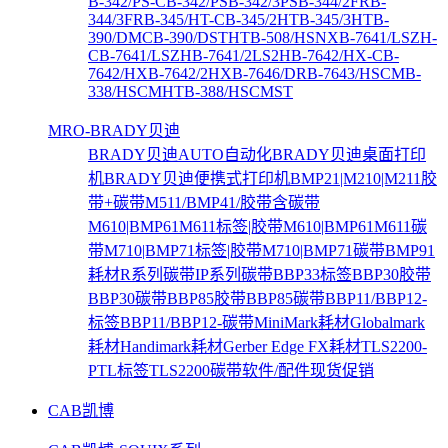
B-342/PS-C
B-342/PS
B-342/3PS
B-344/2FR
B-
344/3FR
B-345/HT-C
B-345/2HT
B-345/3HT
B-
390/DMC
B-390/DSTHT
B-508/HSNX
B-7641/LSZH-
C
B-7641/LSZH
B-7641/2LS2H
B-7642/HX-C
B-
7642/HX
B-7642/2HX
B-7646/DR
B-7643/HSCM
B-
338/HSCMHT
B-388/HSCMST
MRO-BRADY贝迪
BRADY贝迪AUTO自动化
BRADY贝迪桌面打印
机
BRADY贝迪便携式打印机
BMP21|M210|M211胶
带+碳带
M511/BMP41/胶带含碳带
M610|BMP61M611标签|胶带
M610|BMP61M611碳
带
M710|BMP71标签|胶带
M710|BMP71碳带
BMP91
耗材
R系列碳带
IP系列碳带
BBP33标签
BBP30胶带
BBP30碳带
BBP85胶带
BBP85碳带
BBP11/BBP12-
标签
BBP11/BBP12-碳带
MiniMark耗材
Globalmark
耗材
Handimark耗材
Gerber Edge FX耗材
TLS2200-
PTL标签
TLS2200碳带
软件/配件
现货促销
CAB凯博