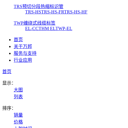
TRS预切分段热缩标识管
TRS-HS
TRS-HS-FR
TRS-HS-HF
TWP缠绕式线缆标签
EL-CC
THM EL
TWP-EL
首页
关于万邦
服务与支持
行业应用
首页
显示：
大图
列表
排序：
销量
价格