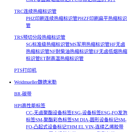
TRC连续热缩标识管
PHZ印刷连续热缩标识管
PHZF印刷扁平热缩标识
管
TRS预切分段热缩标识管
SG标准级热缩标识管
MS军用热缩标识管
HF无卤
热缩标识管
NF耐柴油热缩标识管
EF无卤低烟热缩
标识管
ET耐高温热缩标识管
PTS打印机
Weidmueller魏德米勒
BR-碳带
HPI高性能标签
CC-无卤聚酯设备标签
ESG-设备标签
ESG-FO发泡
标签
SM-聚酯彩色标签
SM DIA-圆形设备标记
SM-
FO-凸起式设备标记
THM EL VIN-连续乙烯胶带