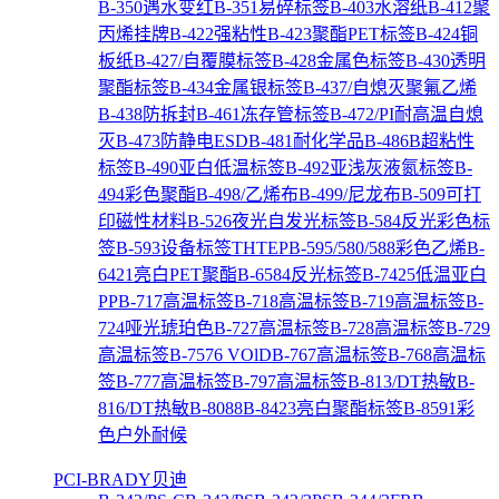
B-350遇水变红
B-351易碎标签
B-403水溶纸
B-412聚
丙烯挂牌
B-422强粘性
B-423聚酯PET标签
B-424铜
板纸
B-427/自覆膜标签
B-428金属色标签
B-430透明
聚酯标签
B-434金属银标签
B-437/自熄灭聚氟乙烯
B-438防拆封
B-461冻存管标签
B-472/PI耐高温自熄
灭
B-473防静电ESD
B-481耐化学品
B-486B超粘性
标签
B-490亚白低温标签
B-492亚浅灰液氮标签
B-
494彩色聚酯
B-498/乙烯布
B-499/尼龙布
B-509可打
印磁性材料
B-526夜光自发光标签
B-584反光彩色标
签
B-593设备标签THTEP
B-595/580/588彩色乙烯
B-
6421亮白PET聚酯
B-6584反光标签
B-7425低温亚白
PP
B-717高温标签
B-718高温标签
B-719高温标签
B-
724哑光琥珀色
B-727高温标签
B-728高温标签
B-729
高温标签
B-7576 VOlD
B-767高温标签
B-768高温标
签
B-777高温标签
B-797高温标签
B-813/DT热敏
B-
816/DT热敏
B-8088
B-8423亮白聚酯标签
B-8591彩
色户外耐候
PCI-BRADY贝迪