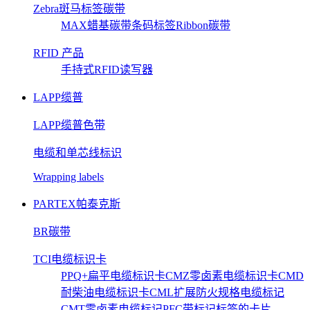
Zebra斑马标签碳带
MAX蜡基碳带
条码标签
Ribbon碳带
RFID 产品
手持式RFID读写器
LAPP缆普
LAPP缆普色带
电缆和单芯线标识
Wrapping labels
PARTEX帕泰克斯
BR碳带
TCI电缆标识卡
PPQ+扁平电缆标识卡
CMZ零卤素电缆标识卡
CMD
耐柴油电缆标识卡
CML扩展防火规格电缆标记
CMT零卤素电缆标记
PFC带标记标签的卡片